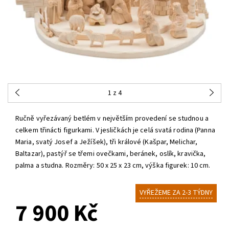
1
z 4
Ručně vyřezávaný betlém v největším provedení se studnou a
celkem třinácti figurkami. V jesličkách je celá svatá rodina (Panna
Maria, svatý Josef a Ježíšek), tři králové (Kašpar, Melichar,
Baltazar), pastýř se třemi ovečkami, beránek, oslík, kravička,
palma a studna. Rozměry: 50 x 25 x 23 cm, výška figurek: 10 cm.
VYŘEŽEME ZA 2-3 TÝDNY
7 900 Kč