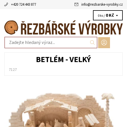
+420 724 443 877
info
@
rezbarske-vyrobky.cz
0 Kč
0 ks /
BETLÉM - VELKÝ
7127