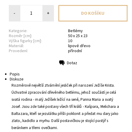
-
+
Kategorie:
Betlémy
Rozměr [cm]:
50 x 25 x 23
Výška figurky [cm]:
10
Materiál:
lipové dřevo
Provedení:
přírodní
Dotaz
Tisk
Popis
Diskuze
Rozměrově největší ztvárnění jesliček při narození Ježíše Krista.
Úchvatné zpracování dřevěného betlému, jehož součástí je celá
svatá rodina - malý Ježíšek ležící na seně, Panna Maria a svatý
Josef. Jsou zde také postavy všech tří králů - Kašpara, Melichara a
Baltazara, kteří se jezulátku přišli poklonit a předat mu dary jako
zlato, kadidlo a myrhu. Další postavičkou je stojící pastýř s
beránkem a třemi ovečkami.