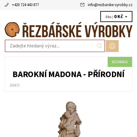
+420 724 443 877
info
@
rezbarske-vyrobky.cz
0 Kč
0 ks /
NOVINKA
BAROKNÍ MADONA - PŘÍRODNÍ
264/V