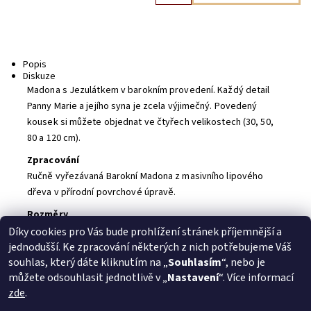
Popis
Diskuze
Madona s Jezulátkem v barokním provedení. Každý detail
Panny Marie a jejího syna je zcela výjimečný. Povedený
kousek si můžete objednat ve čtyřech velikostech (30, 50,
80 a 120 cm).
Zpracování
Ručně vyřezávaná Barokní Madona z masivního lipového
dřeva v přírodní povrchové úpravě.
Rozměry
Výška: 30, 50, 80 a 120 cm
Díky cookies pro Vás bude prohlížení stránek příjemnější a
jednodušší. Ke zpracování některých z nich potřebujeme Váš
Buďte první, kdo napíše příspěvek k této položce.
souhlas, který dáte kliknutím na „
Souhlasím
“, nebo je
Přidat komentář
můžete odsouhlasit jednotlivě v „
Nastavení
“. Více informací
zde
.