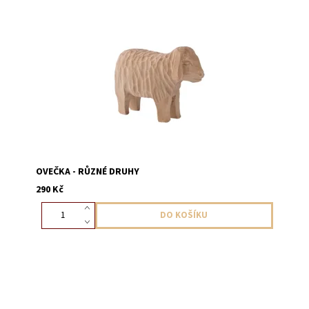
Figurka ovečky na rozšíření betlému v přírodním
provedení, výška 6 cm.
OVEČKA - RŮZNÉ DRUHY
290 Kč
Figurka beránka na rozšíření betlému v přírodním
provedení, výška 6 cm.