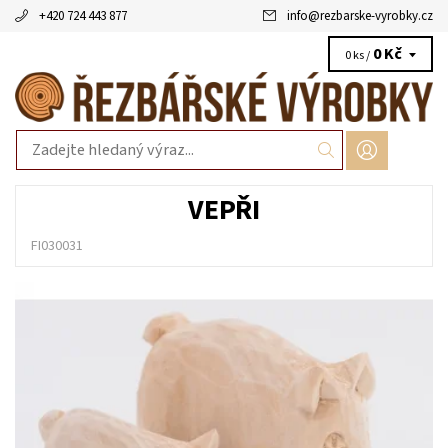
+420 724 443 877
info
@
rezbarske-vyrobky.cz
0 Kč
0 ks /
VEPŘI
FI030031