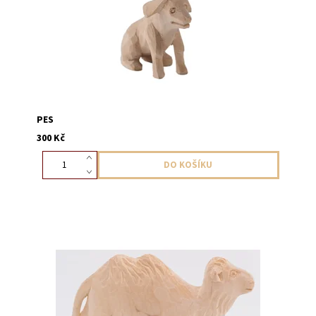
PES
300 Kč
Figurka velblouda na rozšíření betlému v přírodním
provedení, výška 10 cm.