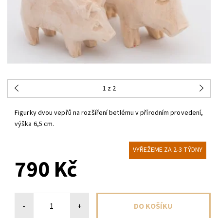
1
z 2
Figurky dvou vepřů na rozšíření betlému v přírodním provedení,
výška 6,5 cm.
VYŘEŽEME ZA 2-3 TÝDNY
790 Kč
-
+