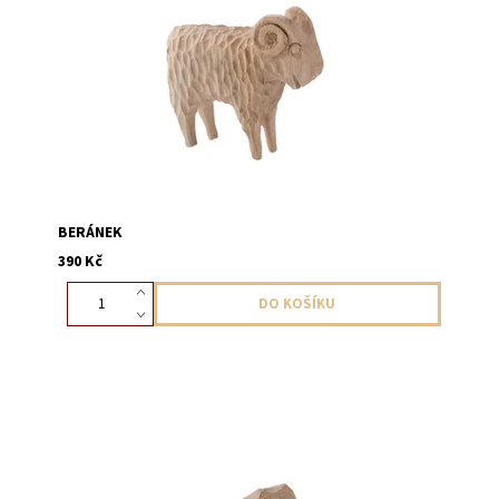
BERÁNEK
390 Kč
Figurka psa na rozšíření betlému v přírodním provedení,
výška 6 cm.